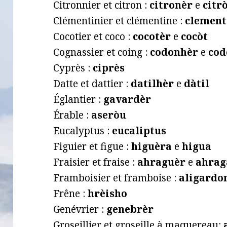
Citronnier et citron :
citronèr
e
citr
Clémentinier et clémentine :
clemen
Cocotier et coco :
cocotèr
e
cocòt
Cognassier et coing :
codonhèr
e
cod
Cyprès :
ciprès
Datte et dattier :
datilhèr
e
dàtil
Églantier :
gavardèr
Érable :
aseròu
Eucalyptus :
eucaliptus
Figuier et figue :
higuèra
e
higua
Fraisier et fraise :
ahraguèr
e
ahrag
Framboisier et framboise :
aligardo
Frêne :
hrèisho
Genévrier :
genebrèr
Groseillier et groseille à maquereau: