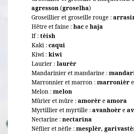
agresson
(
groselha
)
Groseillier et groseille rouge :
arras
Hêtre et faine :
hac
e
haja
If :
tèish
Kaki :
caqui
Kiwi :
kiwi
Laurier :
laurèr
Mandarinier et mandarine :
mandar
Marronnier et marron :
marronièr
Melon :
melon
Mûrier et mûre :
amorèr
e
amora
Myrtillier et myrtille :
avanhoèr
e
a
Nectarine :
nectarina
Néflier et nèfle :
mesplèr
,
garivastè