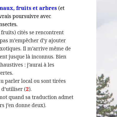
maux, fruits et arbres
(et
evrais poursuivre avec
nsectes.
fruits) cités se rencontrent
 pas m’empêcher d’y ajouter
exotiques. Il m’arrive même de
ient jusque là inconnus. Bien
austives : j’aurai à les
ertes.
u parler local ou sont tirées
d’utiliser (
2
).
 mot quand sa traduction admet
urs j’en donne deux).