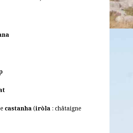
ana
p
at
r
e
castanha
(
iròla
: châtaigne