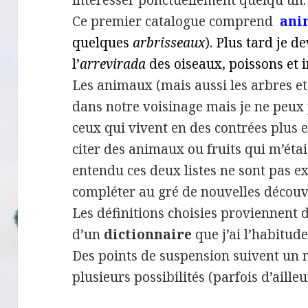
intéresser ponctuellement quelqu’un.
Ce premier catalogue comprend
ani
quelques
arbrisseaux
)
.
Plus tard je d
l’
arrevirada
des oiseaux, poissons et i
Les animaux (mais aussi les arbres et 
dans notre voisinage mais je ne peux
ceux qui vivent en des contrées plus 
citer des animaux ou fruits qui m’éta
entendu ces deux listes ne sont pas exh
compléter au gré de nouvelles découv
Les définitions choisies proviennent d
d’un
dictionnaire
que j’ai l’habitude 
Des points de suspension suivent un
plusieurs possibilités (parfois d’aille