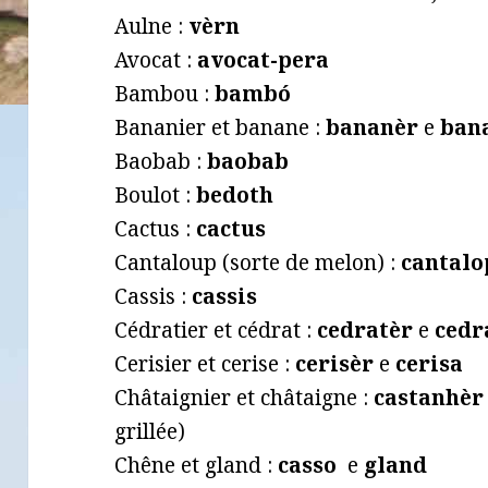
Aulne :
vèrn
Avocat :
avocat-pera
Bambou :
bambó
Bananier et banane :
bananèr
e
ban
Baobab :
baobab
Boulot :
bedoth
Cactus :
cactus
Cantaloup (sorte de melon) :
cantalo
Cassis :
cassis
Cédratier et cédrat :
cedratèr
e
cedr
Cerisier et cerise :
cerisèr
e
cerisa
Châtaignier et châtaigne :
castanhè
grillée)
Chêne et gland :
casso
e
gland