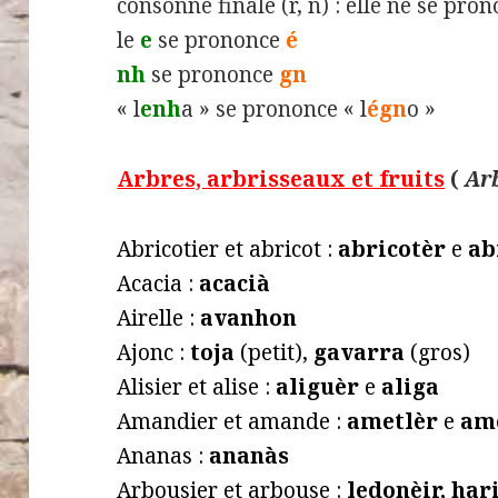
consonne finale (r, n) : elle ne se pro
le
e
se prononce
é
nh
se prononce
gn
« l
enh
a » se prononce « l
égn
o »
Arbres, arbrisseaux et fruits
(
Arb
Abricotier et abricot :
abricotèr
e
ab
Acacia :
acacià
Airelle :
avanhon
Ajonc :
toja
(petit),
gavarra
(gros)
Alisier et alise :
aliguèr
e
aliga
Amandier et amande :
ametlèr
e
am
Ananas :
ananàs
Arbousier et arbouse :
ledonèir, har