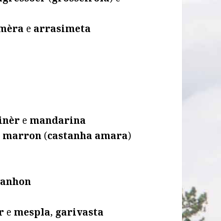
imèra
e
arrasimeta
inèr
e
mandarina
e
marron
(
castanha amara
)
vanhon
r
e
mespla
,
garivasta