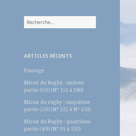
R
e
c
h
e
ARTICLES RÉCENTS
r
c
Passatge
h
e
Miroir du Rugby : sixième
r
partie (6/6) (N° 151 à 180)
:
Miroir du rugby : cinquième
partie (5/6) (N° 121 à N° 150)
Miroir du Rugby : quatrième
partie (4/6) (N° 91 à 120)