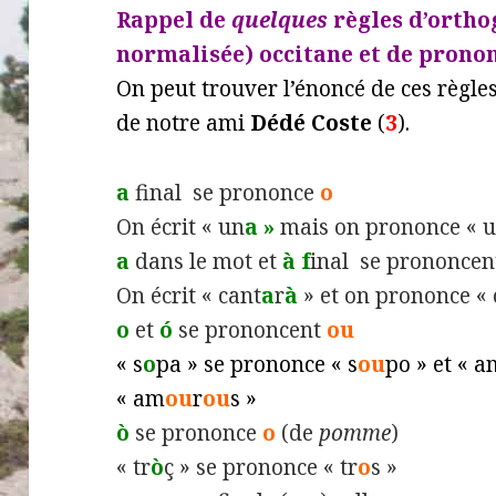
Rappel de
quelques
règles d’ortho
normalisée) occitane et de pronon
On peut trouver l’énoncé de ces règle
de notre ami
Dédé Coste
(
3
).
a
final se prononce
o
On écrit « un
a »
mais on prononce « 
a
dans le mot et
à f
inal se prononce
On écrit « cant
a
r
à
» et on prononce « 
o
et
ó
se prononcent
ou
« s
o
pa » se prononce « s
ou
po » et « 
« am
ou
r
ou
s »
ò
se prononce
o
(de
pomme
)
« tr
ò
ç » se prononce « tr
o
s »