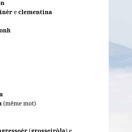
òn
tinèr
e
clementina
onh
a
n
(même mot)
agressoèr
(
grosseiròla
) e