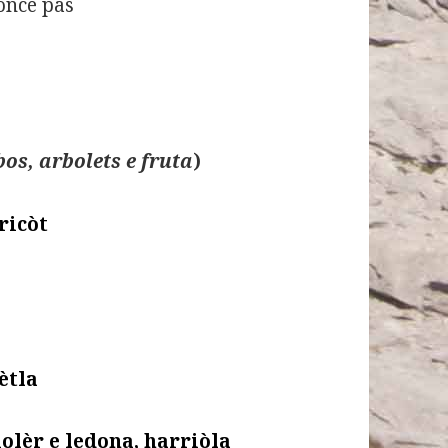
nonce pas
os, arbolets e fruta
)
ricòt
ètla
iolèr e ledona, harriòla