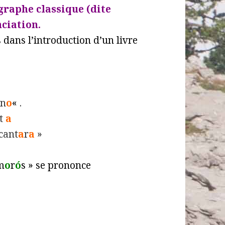
graphe classique (dite
ciation.
s
dans l’introduction d’un livre
un
o
«
.
nt
a
cant
a
r
a
»
am
o
r
ó
s » se prononce