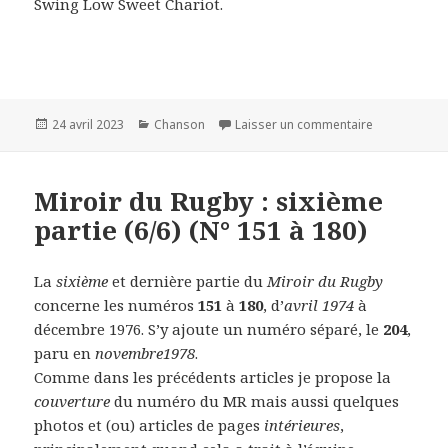
Swing Low Sweet Chariot.
Publié
24 avril 2023
Catégories
Chanson
Laisser un commentaire
sur Passatg
le
Miroir du Rugby : sixième
partie (6/6) (N° 151 à 180)
La
sixième
et dernière partie du
Miroir du Rugby
concerne les numéros
151
à
180
, d’
avril 1974
à
décembre 1976. S’y ajoute un numéro séparé, le
204
,
paru en
novembre1978
.
Comme dans les précédents articles je propose la
couverture
du numéro du MR mais aussi quelques
photos et (ou) articles de pages
intérieures
,