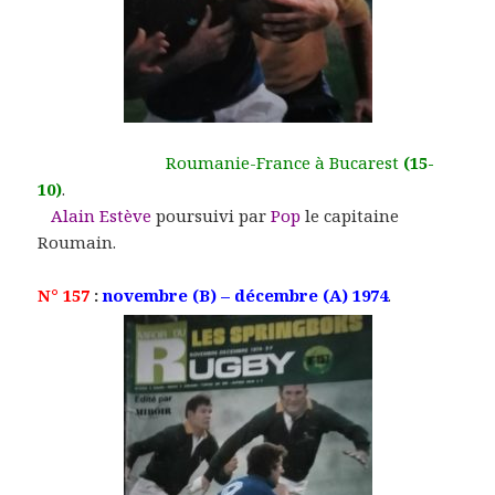
Roumanie-France à Bucarest
(15-
10)
.
Alain Estève
poursuivi par
Pop
le capitaine
Roumain.
N° 157
:
novembre (B) – décembre (A) 1974
.