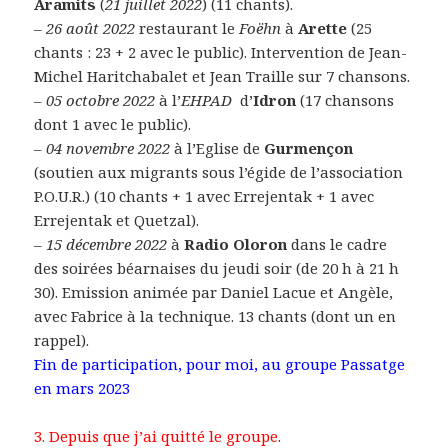
Aramits
(
21 juillet 2022
) (11 chants).
–
26 août 2022
restaurant le
Foëhn
à
Arette
(25
chants : 23 + 2 avec le public). Intervention de Jean-
Michel Haritchabalet et Jean Traille sur 7 chansons.
–
05 octobre 2022
à l’
EHPAD
d’
Idron
(17 chansons
dont 1 avec le public).
–
04 novembre 2022
à l’Eglise de
Gurmençon
(soutien aux migrants sous l’égide de l’association
P.O.U.R.) (10 chants + 1 avec Errejentak + 1 avec
Errejentak et Quetzal).
–
15 décembre 2022
à
Radio Oloron
dans le cadre
des soirées béarnaises du jeudi soir (de 20 h à 21 h
30). Emission animée par Daniel Lacue et Angèle,
avec Fabrice à la technique. 13 chants (dont un en
rappel).
Fin de participation, pour moi, au groupe Passatge
en mars 2023
3. Depuis que j’ai quitté le groupe
.