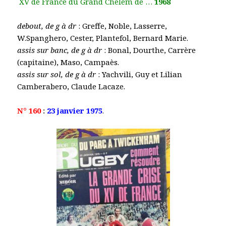
XV de France du Grand Chelem de …
1968
debout, de g à dr
: Greffe, Noble, Lasserre,
W.Spanghero, Cester, Plantefol, Bernard Marie.
assis sur banc, de g à dr
: Bonal, Dourthe, Carrère
(capitaine), Maso, Campaès.
assis sur sol, de g à dr
: Yachvili, Guy et Lilian
Camberabero, Claude Lacaze.
N° 160
:
23 janvier 1975
.