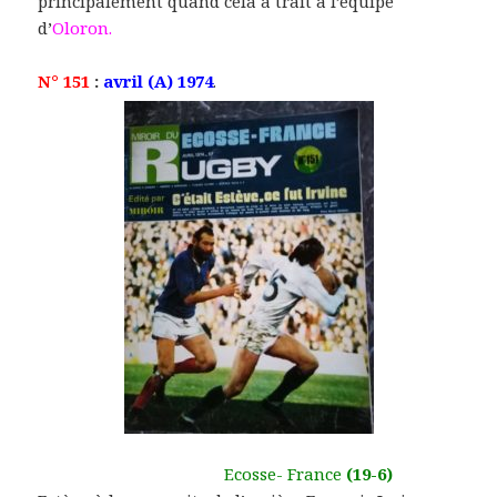
principalement quand cela a trait à l’équipe
d’
Oloron.
N° 151
:
avril (A) 1974
.
Ecosse- France
(19-6)