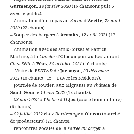
Gurmençon
,
18 janvier 2020
(16 chansons puis 6
avec le public).
– Animation d’un repas au
Foëhn
d’
Arette
,
28 août
2020
(22 chants).
– Souper des bergers à
Aramits
,
12 août 2021
(12
chansons).
– Animation avec des amis Corses et Patrick
Martine, à la
Cancha
d’
Oloron
puis au Restaurant
Chez Zélie
à
Féas
,
30 octobre 2021
(16 chants).
– Visite de l’
EHPAD
de
Jurançon
,
23 décembre
2021
(16 chants : 15 + 1 avec les résidents).
– Journée de soutien aux Migrants au
château
de
Saint-Goin
le
14 mai 2022
(12 chants).
–
03 juin 2022
à l’
Eglise
d’
Ogeu
(cause humanitaire)
(6 chants).
–
02 juillet 2022
chez
Borderouge
à
Oloron
(marché
de producteurs) (21 chants).
– rencontres vocales de la
soirée du berger
à