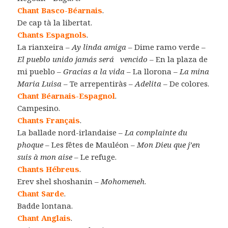
Chant Basco-Béarnais
.
De cap tà la libertat.
Chants Espagnols
.
La rianxeira –
Ay linda amiga
– Dime ramo verde –
El pueblo unido jamás
será
vencido
– En la plaza de
mi pueblo –
Gracias a la
vida
– La llorona –
La mina
Maria Luisa
– Te arrepentiràs –
Adelita
– De colores.
Chant Béarnais-Espagnol
.
Campesino.
Chants Français
.
La ballade nord-irlandaise –
La complainte du
phoque
– Les fêtes de Mauléon –
Mon Dieu que j’en
suis à mon aise
– Le refuge.
Chants Hébreus
.
Erev shel shoshanin –
Mohomeneh
.
Chant Sarde
.
Badde lontana.
Chant Anglais
.