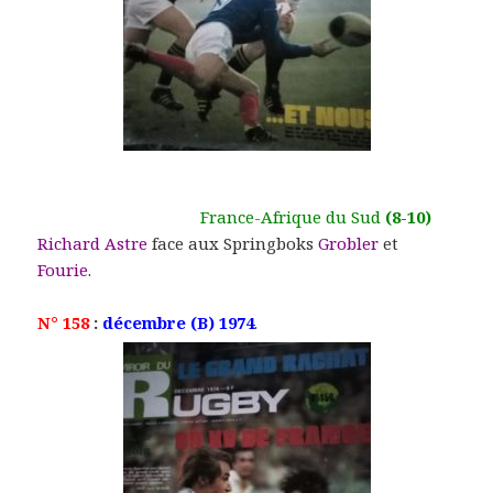
France-Afrique du Sud
(8-10)
Richard Astre
face aux Springboks
Grobler
et
Fourie
.
N° 158
:
décembre (B) 1974
.