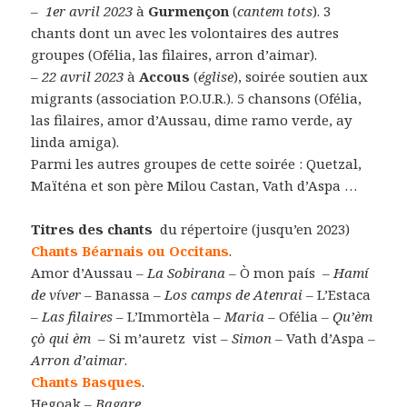
–
1er avril 2023
à
Gurmençon
(
cantem tots
). 3
chants dont un avec les volontaires des autres
groupes (Ofélia, las filaires, arron d’aimar).
–
22 avril 2023
à
Accous
(
église
), soirée soutien aux
migrants (association P.O.U.R.). 5 chansons (Ofélia,
las filaires, amor d’Aussau, dime ramo verde, ay
linda amiga).
Parmi les autres groupes de cette soirée : Quetzal,
Maïténa et son père Milou Castan, Vath d’Aspa …
Titres des chants
du répertoire (jusqu’en 2023)
Chants Béarnais ou Occitans
.
Amor d’Aussau –
La Sobirana
– Ò mon país –
Hamí
de
víver
– Banassa –
Los camps de Atenrai
– L’Estaca
–
Las filaires
– L’Immortèla –
Maria
– Ofélia –
Qu’èm
çò qui èm
– Si m’auretz vist –
Simon
– Vath d’Aspa –
Arron d’aimar
.
Chants Basques
.
Hegoak –
Bagare.