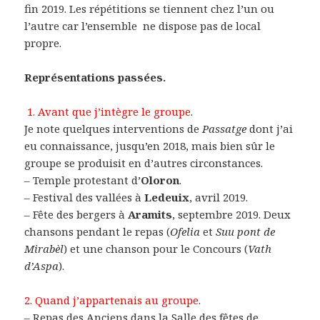
fin 2019. Les répétitions se tiennent chez l’un ou
l’autre car l’ensemble ne dispose pas de local
propre.
Représentations passées.
1.
Avant que j’intègre le groupe
.
Je note quelques interventions de
Passatge
dont j’ai
eu connaissance, jusqu’en 2018, mais bien sûr le
groupe se produisit en d’autres circonstances.
– Temple protestant d’
Oloron
.
– Festival des vallées à
Ledeuix
, avril 2019.
– Fête des bergers à
Aramits
, septembre 2019. Deux
chansons pendant le repas (
Ofelia
et
Suu pont de
Mirabèl
) et une chanson pour le Concours (
Vath
d’Aspa
).
2. Quand j’appartenais au groupe
.
– Repas des Anciens dans la Salle des fêtes de