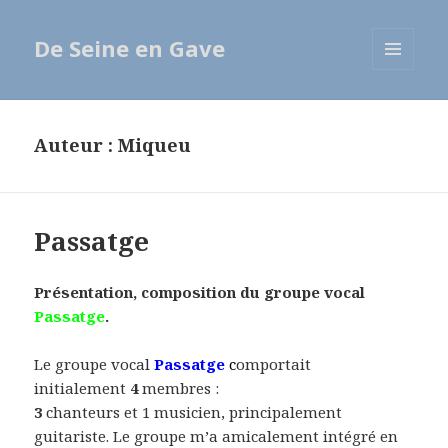
De Seine en Gave
MENU
ET
WIDGETS
Auteur :
Miqueu
Passatge
Présentation, composition du groupe vocal
Passatge
.
Le groupe vocal
Passatge
c
omportait
initialement
4
membres :
3
chanteurs et 1 musicien, principalement
guitariste. Le groupe m’a amicalement intégré en