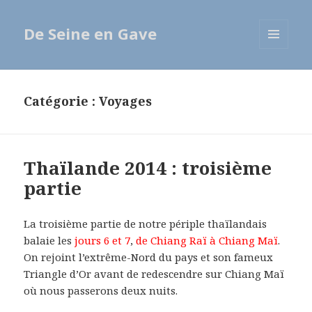
De Seine en Gave
MENU
ET
WIDGETS
Catégorie : Voyages
Thaïlande 2014 : troisième
partie
La troisième partie de notre périple thaïlandais
balaie les
jours 6 et 7
,
de Chiang Raï à Chiang Maï
.
On rejoint l’extrême-Nord du pays et son fameux
Triangle d’Or avant de redescendre sur Chiang Maï
où nous passerons deux nuits.