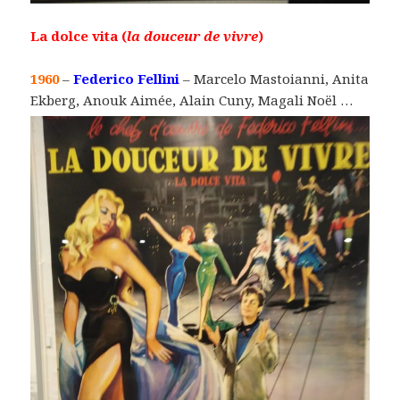
La dolce vita (
la douceur de vivre
)
1960
–
Federico Fellini
– Marcelo Mastoianni, Anita
Ekberg, Anouk Aimée, Alain Cuny, Magali Noël …