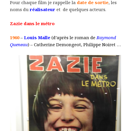
Pour chaque film je rappelle la
date de sortie
, les
noms du
réalisateur
et de quelques acteurs.
Zazie dans le métro
1960
–
Louis Malle
(d’après le roman de
Raymond
Queneau
) – Catherine Demongeot, Philippe Noiret …