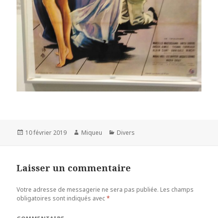
Publié
10 février 2019
Auteur
Miqueu
Catégories
Divers
le
Laisser un commentaire
Votre adresse de messagerie ne sera pas publiée.
Les champs
obligatoires sont indiqués avec
*