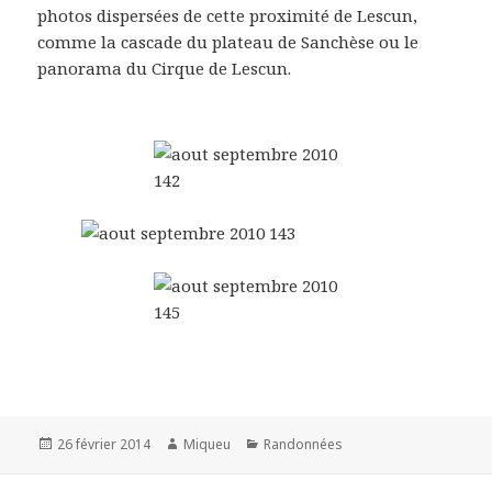
photos dispersées de cette proximité de Lescun,
comme la cascade du plateau de Sanchèse ou le
panorama du Cirque de Lescun.
Publié
26 février 2014
Auteur
Miqueu
Catégories
Randonnées
le