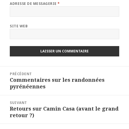
ADRESSE DE MESSAGERIE
*
SITE WEB
Navigation
PRÉCÉDENT
de
Commentaires sur les randonnées
Article
l’article
pyrénéennes
précédent :
SUIVANT
Retours sur Camin Casa (avant le grand
Article
retour ?)
suivant :